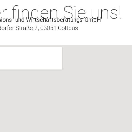
r finden Sie uns!
sions- und Wirtschaftsberatungs-GmbH
orfer Straße 2,
03051 Cottbus