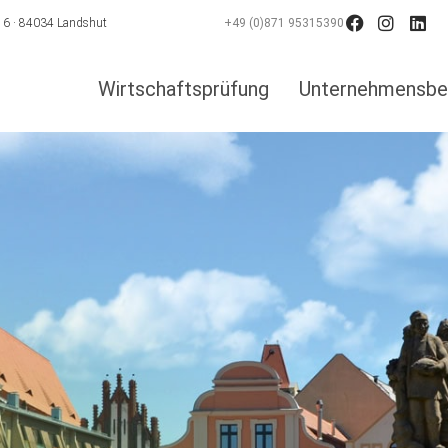
e 6 · 84034 Landshut
+49 (0)871 95315390
Wirtschaftsprüfung
Unternehmensbe