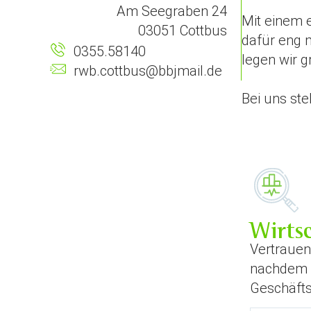
Am Seegraben 24
Mit einem e
03051 Cottbus
dafür eng 
0355.58140
legen wir 
rwb.cottbus@bbjmail.de
Bei uns st
Wirts
Vertrauen
nachdem w
Geschäfts