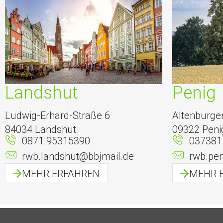
Landshut
Penig
Ludwig-Erhard-Straße 6
Altenburger
84034 Landshut
09322 Peni
0871.95315390
037381
rwb.landshut@bbjmail.de
rwb.pe
MEHR ERFAHREN
MEHR 