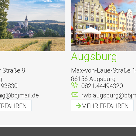
Augsburg
 Straße 9
Max-von-Laue-Straße 1
g
86156 Augsburg
.93830
0821.44494320
nig@bbjmail.de
rwb.augsburg@bbjm
ERFAHREN
MEHR ERFAHREN