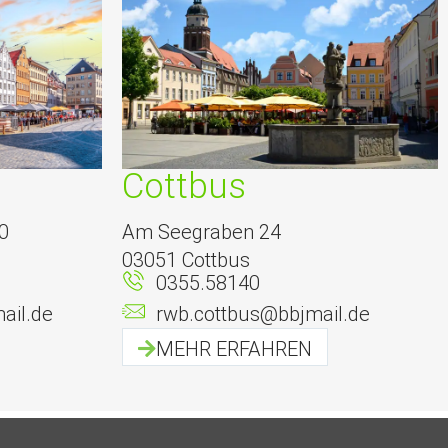
Cottbus
0
Am Seegraben 24
03051 Cottbus
0355.58140
ail.de
rwb.cottbus@bbjmail.de
MEHR ERFAHREN